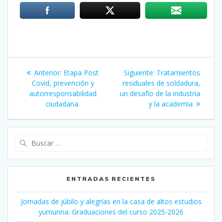
Navegación
Anterior:
Entrada
Etapa Post
Siguiente:
Siguiente
Tratamientos
de
Covid, prevención y
anterior:
residuales de soldadura,
entrada:
autorresponsabilidad
un desafío de la industria
entradas
ciudadana.
y la academia
Buscar:
ENTRADAS RECIENTES
Jornadas de júbilo y alegrías en la casa de altos estudios
yumurina. Graduaciones del curso 2025-2026