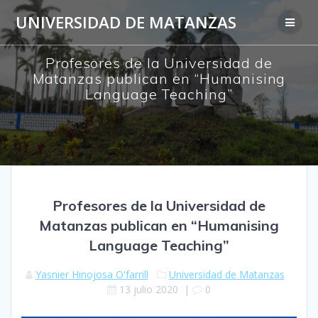
Saltar
UNIVERSIDAD DE MATANZAS
al
contenido
Profesores de la Universidad de
Matanzas publican en “Humanising
Language Teaching”
Profesores de la Universidad de
Matanzas publican en “Humanising
Language Teaching”
Yasnier Hinojosa O'farrill
Universidad de Matanzas
13 julio 2020
|
0