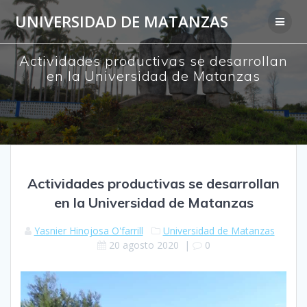
Saltar
UNIVERSIDAD DE MATANZAS
al
contenido
Actividades productivas se desarrollan
en la Universidad de Matanzas
Actividades productivas se desarrollan
en la Universidad de Matanzas
Yasnier Hinojosa O'farrill
Universidad de Matanzas
20 agosto 2020
|
0