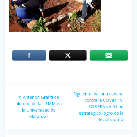
Navegación
Siguiente:
Siguiente
Vacuna cubana
Anterior:
Entrada
Grafiti de
de
contra la COVID-19:
entrada:
alumno de la UNAM en
anterior:
SOBERANA 01 un
la Universidad de
entradas
estratégico logro de la
Matanzas
Revolución