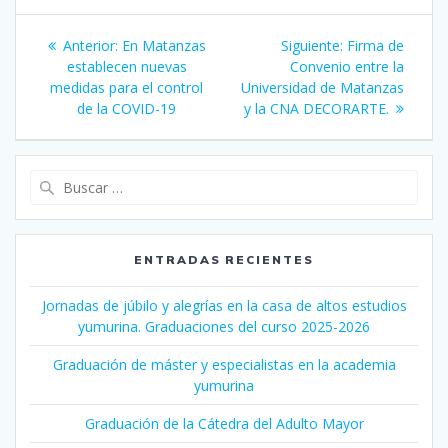
Navegación
Anterior:
Entrada
En Matanzas
Siguiente:
Siguiente
Firma de
de
establecen nuevas
anterior:
Convenio entre la
entrada:
medidas para el control
Universidad de Matanzas
entradas
de la COVID-19
y la CNA DECORARTE.
Buscar:
ENTRADAS RECIENTES
Jornadas de júbilo y alegrías en la casa de altos estudios
yumurina. Graduaciones del curso 2025-2026
Graduación de máster y especialistas en la academia
yumurina
Graduación de la Cátedra del Adulto Mayor