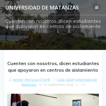
Saltar
UNIVERSIDAD DE MATANZAS
al
contenido
Cuenten con nosotros, dicen estudiantes
que apoyaron en centros de aislamiento
Cuenten con nosotros, dicen estudiantes
que apoyaron en centros de aislamiento
Yasnier Hinojosa O'farrill
Cuba
Salud
Universidad de
Matanzas
10 septiembre 2020
|
0