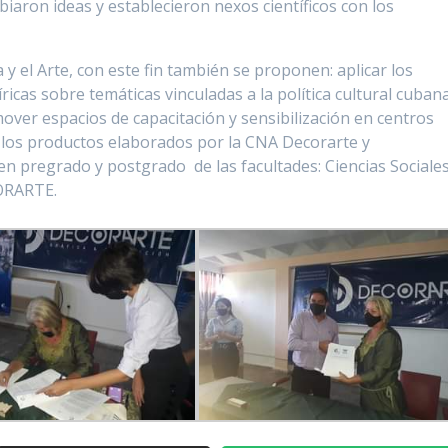
iaron ideas y establecieron nexos científicos con los
 y el Arte, con este fin también se proponen: aplicar los
ricas sobre temáticas vinculadas a la política cultural cuban
mover espacios de capacitación y sensibilización en centros
e los productos elaborados por la CNA Decorarte y
en pregrado y postgrado de las facultades: Ciencias Sociales
ORARTE.