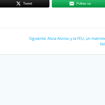
Tweet
Follow us
Siguiente:
Siguiente
Alicia Alonso y la FEU, un matri
entrada:
fel