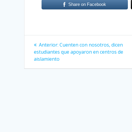
Share on Facebook
Navegación
Anterior:
Entrada
Cuenten con nosotros, dicen
estudiantes que apoyaron en centros de
anterior:
de
aislamiento
entradas