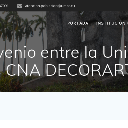
287091
atencion.poblacion@umcc.cu
PORTADA
INSTITUCIÓN
enio entre la Un
la CNA DECORAR