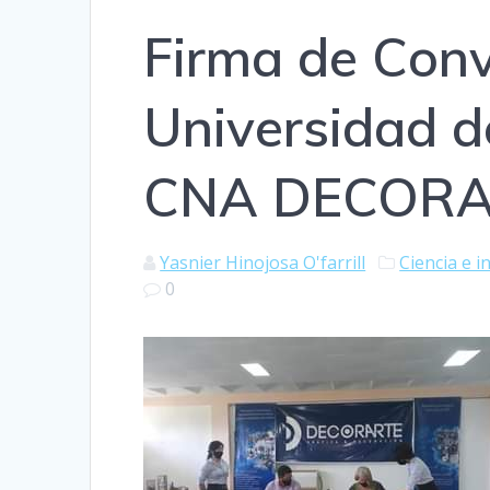
Firma de Conv
Universidad d
CNA DECORA
Yasnier Hinojosa O'farrill
Ciencia e 
0