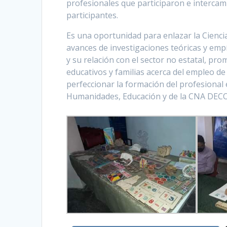
profesionales que participaron e intercamb
participantes.
Es una oportunidad para enlazar la Ciencia
avances de investigaciones teóricas y empí
y su relación con el sector no estatal, pro
educativos y familias acerca del empleo d
perfeccionar la formación del profesional 
Humanidades, Educación y de la CNA DEC