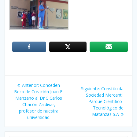
Navegación
Anterior:
Entrada
Conceden
Siguiente:
Siguiente
Constituida
de
Beca de Creación Juan F.
anterior:
Sociedad Mercantil
entrada:
Manzano al Dr.C Carlos
Parque Científico-
entradas
Chacón Zaldívar,
Tecnológico de
profesor de nuestra
Matanzas S.A
universidad.