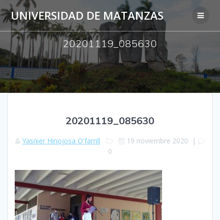
Saltar
UNIVERSIDAD DE MATANZAS
al
contenido
20201119_085630
20201119_085630
Yasnier Hinojosa O'farrill
19 noviembre 2020
|
0