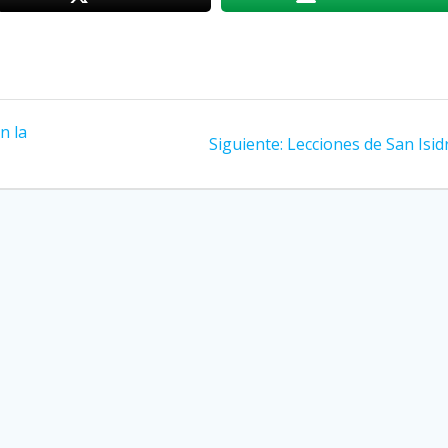
n la
Siguiente:
Siguiente
Lecciones de San Isid
entrada: