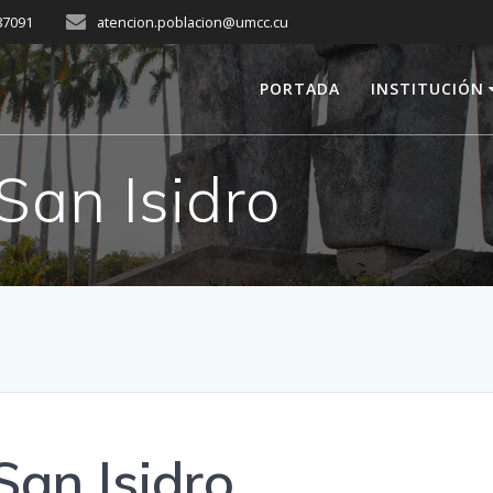
287091
atencion.poblacion@umcc.cu
PORTADA
INSTITUCIÓN
San Isidro
San Isidro