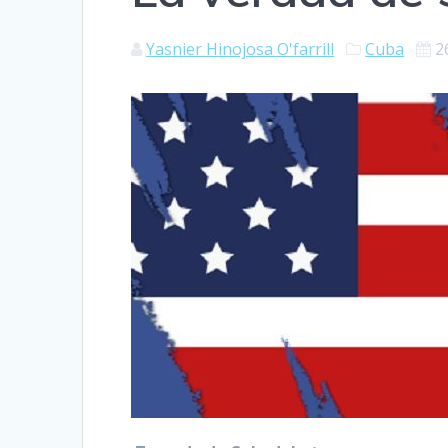
Yasnier Hinojosa O'farrill
Cuba
2