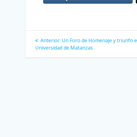
Navegación
Anterior:
Entrada
Un Foro de Homenaje y triunfo e
Universidad de Matanzas
anterior:
de
entradas