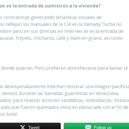
e ve la entrada de sumistros a la vivienda?
us contratistas generando dinámicas sociales de
mo reflejan los manuales de la CIA en la llamada “lucha no
mbre pero en sus directas en Internet se ve la entrada de
zucar, frijoles, chícharos, café y maní en grano, así como
 a donde quieran. Pero prefieren atrincherarse para llamar la
que desesperadamente intentan mostrar una imagen pacifista
 vivimos durante las llamadas guarimbas en Venezuela,
ados para realizar acciones vandálicas, incendiarias, inclus
e país que fueron quemados vivos en plena calle con el fin de
os total.
Tweet
Follow us