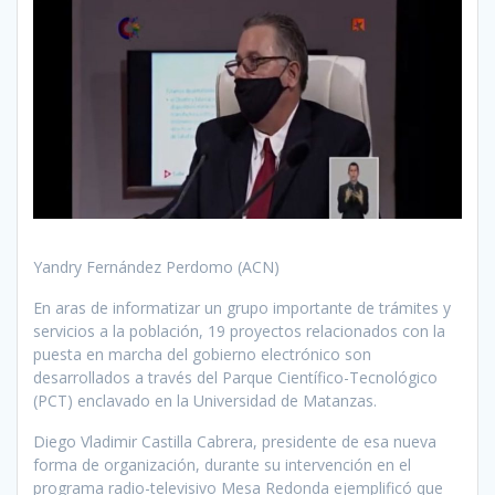
Yandry Fernández Perdomo (ACN)
En aras de informatizar un grupo importante de trámites y
servicios a la población, 19 proyectos relacionados con la
puesta en marcha del gobierno electrónico son
desarrollados a través del Parque Científico-Tecnológico
(PCT) enclavado en la Universidad de Matanzas.
Diego Vladimir Castilla Cabrera, presidente de esa nueva
forma de organización, durante su intervención en el
programa radio-televisivo Mesa Redonda ejemplificó que