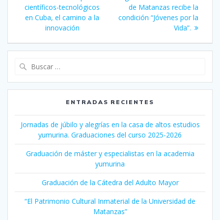
de
científicos-tecnológicos
anterior:
de Matanzas recibe la
entrada:
en Cuba, el camino a la
condición “Jóvenes por la
entradas
innovación
Vida”.
Buscar:
ENTRADAS RECIENTES
Jornadas de júbilo y alegrías en la casa de altos estudios
yumurina. Graduaciones del curso 2025-2026
Graduación de máster y especialistas en la academia
yumurina
Graduación de la Cátedra del Adulto Mayor
“El Patrimonio Cultural Inmaterial de la Universidad de
Matanzas”