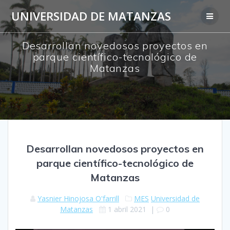
Saltar
UNIVERSIDAD DE MATANZAS
al
contenido
Desarrollan novedosos proyectos en
parque científico-tecnológico de
Matanzas
Desarrollan novedosos proyectos en
parque científico-tecnológico de
Matanzas
Yasnier Hinojosa O'farrill
MES
Universidad de
Matanzas
1 abril 2021
|
0