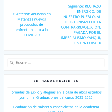
Navegación
Siguiente:
Siguiente
RECHAZO
de
ENÉRGICO, DE
entrada:
Anterior:
Entrada
Anuncian en
NUESTRO PUEBLO, AL
Matanzas nuevos
anterior:
entradas
OPORTUNISMO DE LA
protocolos de
CONTRARREVOLUCIÓN,
enfrentamiento a la
PAGADA POR EL
COVID-19
IMPERIALISMO YANQUI,
CONTRA CUBA.
Buscar:
ENTRADAS RECIENTES
Jornadas de júbilo y alegrías en la casa de altos estudios
yumurina. Graduaciones del curso 2025-2026
Graduación de máster y especialistas en la academia