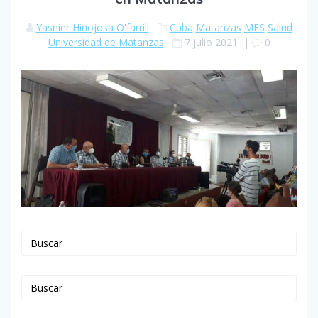
Yasnier Hinojosa O'farrill
Cuba
Matanzas
MES
Salud
Universidad de Matanzas
7 julio 2021
|
0