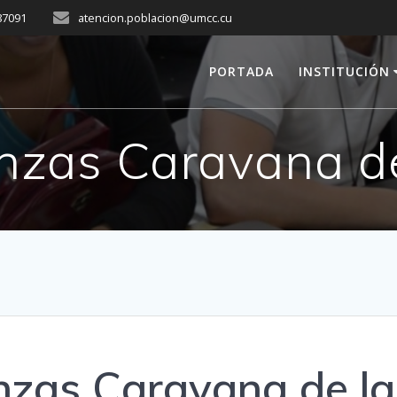
287091
atencion.poblacion@umcc.cu
PORTADA
INSTITUCIÓN
nzas Caravana de
nzas Caravana de la