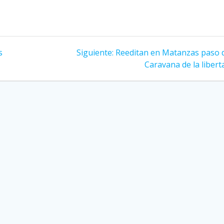
s
Siguiente:
Siguiente
Reeditan en Matanzas paso d
entrada:
Caravana de la libert