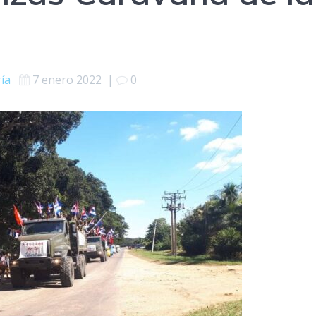
ría
7 enero 2022
|
0