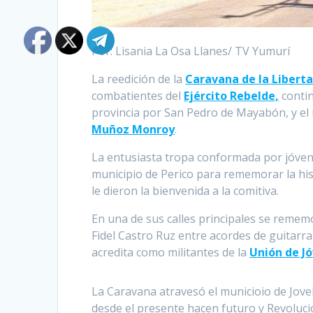
Por:
Lisania La Osa Llanes/ TV Yumurí
La reedición de la
Caravana de la Libert
combatientes del
Ejército Rebelde,
contin
provincia por San Pedro de Mayabón, y el 
Muñoz Monroy
.
La entusiasta tropa conformada por jóven
municipio de Perico para rememorar la his
le dieron la bienvenida a la comitiva.
En una de sus calles principales se rememo
Fidel Castro Ruz entre acordes de guitarra
acredita como militantes de la
Unión de J
La Caravana atravesó el municioio de Jovel
desde el presente hacen futuro y Revoluci