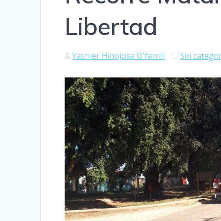
Libertad
Yasnier Hinojosa O'farrill
Sin catego