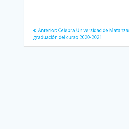
Navegación
Anterior:
Entrada
Celebra Universidad de Matanza
graduación del curso 2020-2021
anterior:
de
entradas