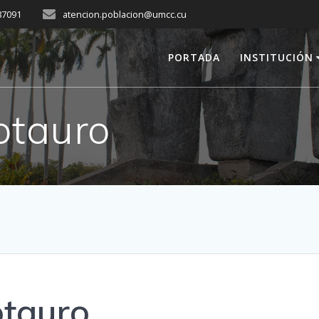
287091
atencion.poblacion@umcc.cu
PORTADA
INSTITUCIÓN
otauro
otauro