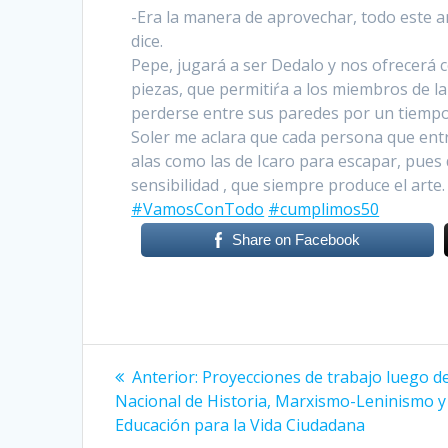
-Era la manera de aprovechar, todo este a
dice.
Pepe, jugará a ser Dedalo y nos ofrecerá
piezas, que permitiŕa a los miembros de la
perderse entre sus paredes por un tiempo
Soler me aclara que cada persona que entre
alas como las de Icaro para escapar, pues 
sensibilidad , que siempre produce el arte.
#VamosConTodo
#cumplimos50
Share on Facebook
Navegación
Anterior:
Entrada
Proyecciones de trabajo luego de
Nacional de Historia, Marxismo-Leninismo y
anterior:
de
Educación para la Vida Ciudadana