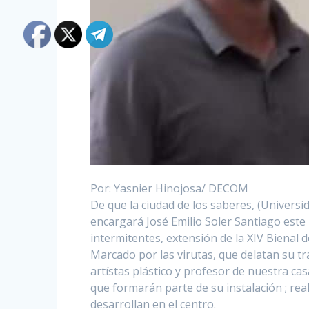
Por:
Yasnier Hinojosa/ DECOM
De que la ciudad de los saberes, (Univers
encargará José Emilio Soler Santiago este 2
intermitentes, extensión de la XIV Bienal 
Marcado por las virutas, que delatan su tr
artístas plástico y profesor de nuestra c
que formarán parte de su instalación ; rea
desarrollan en el centro.