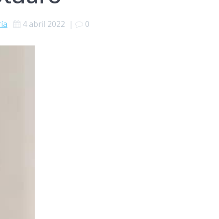
ría
4 abril 2022
|
0