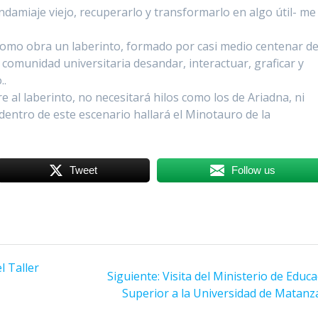
ndamiaje viejo, recuperarlo y transformarlo en algo útil- me
 como obra un laberinto, formado por casi medio centenar d
 comunidad universitaria desandar, interactuar, graficar y
..
 al laberinto, no necesitará hilos como los de Ariadna, ni
dentro de este escenario hallará el Minotauro de la
Tweet
Follow us
l Taller
Siguiente:
Siguiente
Visita del Ministerio de Educ
Superior a la Universidad de Matanz
entrada: