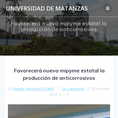
Saltar
UNIVERSIDAD DE MATANZAS
al
contenido
Favorecerá nueva mipyme estatal la
producción de anticorrosivos
Favorecerá nueva mipyme estatal la
producción de anticorrosivos
Yasnier Hinojosa O'farrill
Sin categoría
26 octubre
2022
|
0