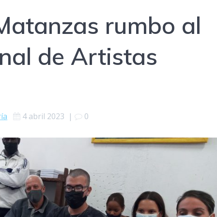
 Matanzas rumbo al
nal de Artistas
ría
4 abril 2023
|
0