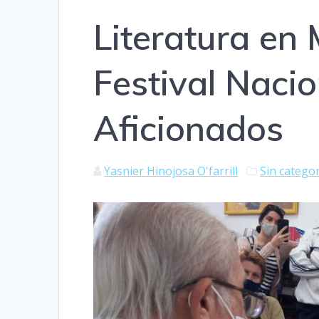
Literatura en
Festival Nacio
Aficionados
Yasnier Hinojosa O'farrill
Sin catego