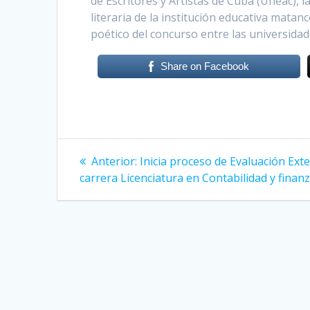
de Escritores y Artistas de Cuba (Uneac), 
literaria de la institución educativa mata
poético del concurso entre las universidade
Share on Facebook
Navegación
Anterior:
Entrada
Inicia proceso de Evaluación Exte
carrera Licenciatura en Contabilidad y finanz
anterior:
de
entradas