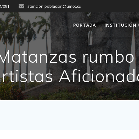
287091
atencion.poblacion@umcc.cu
PORTADA
INSTITUCIÓN
 Matanzas rumbo a
rtistas Aficionad