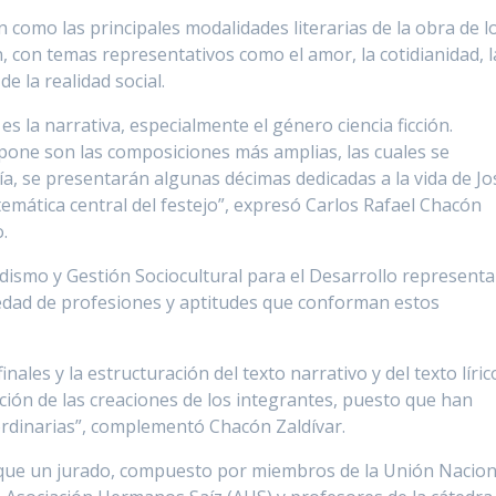
an como las principales modalidades literarias de la obra de l
, con temas representativos como el amor, la cotidianidad, l
e la realidad social.
 es la narrativa, especialmente el género ciencia ficción.
pone son las composiciones más amplias, las cuales se
sía, se presentarán algunas décimas dedicadas a la vida de Jo
 temática central del festejo”, expresó Carlos Rafael Chacón
o.
odismo y Gestión Sociocultural para el Desarrollo represent
riedad de profesiones y aptitudes que conforman estos
nales y la estructuración del texto narrativo y del texto líric
ión de las creaciones de los integrantes, puesto que han
ordinarias”, complementó Chacón Zaldívar.
ue un jurado, compuesto por miembros de la Unión Nacion