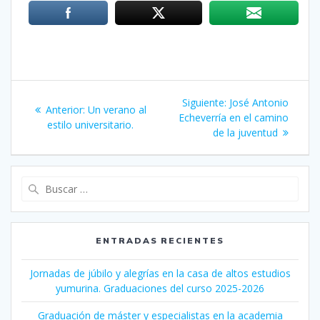
Navegación
Siguiente:
Siguiente
José Antonio
Anterior:
Entrada
Un verano al
de
Echeverría en el camino
entrada:
estilo universitario.
anterior:
de la juventud
entradas
Buscar:
ENTRADAS RECIENTES
Jornadas de júbilo y alegrías en la casa de altos estudios
yumurina. Graduaciones del curso 2025-2026
Graduación de máster y especialistas en la academia