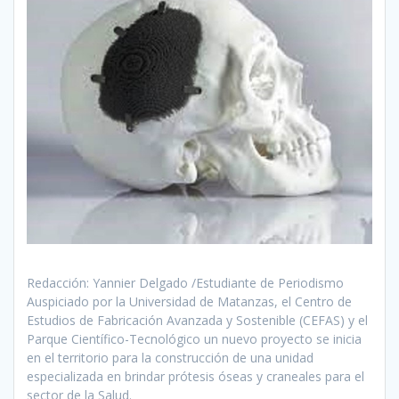
Redacción:
Yannier Delgado /Estudiante de Periodismo
Auspiciado por la Universidad de Matanzas, el Centro de
Estudios de Fabricación Avanzada y Sostenible (CEFAS) y el
Parque Científico-Tecnológico un nuevo proyecto se inicia
en el territorio para la construcción de una unidad
especializada en brindar prótesis óseas y craneales para el
sector de la Salud.