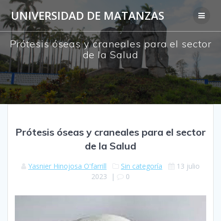
Saltar
UNIVERSIDAD DE MATANZAS
al
contenido
Prótesis óseas y craneales para el sector
de la Salud
Prótesis óseas y craneales para el sector
de la Salud
Yasnier Hinojosa O'farrill
Sin categoría
13 julio
2023
|
0