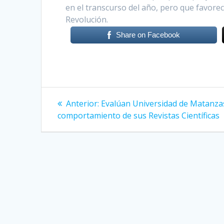
en el transcurso del año, pero que favorec
Revolución.
Share on Facebook
Navegación
Anterior:
Entrada
Evalúan Universidad de Matanza
comportamiento de sus Revistas Científicas
anterior:
de
entradas