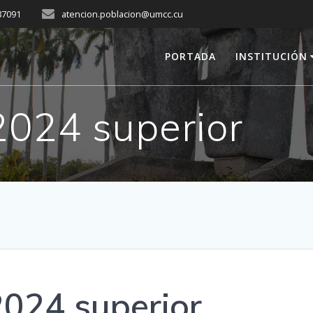
287091
atencion.poblacion@umcc.cu
PORTADA
INSTITUCIÓN
2024 superior
2024 superior