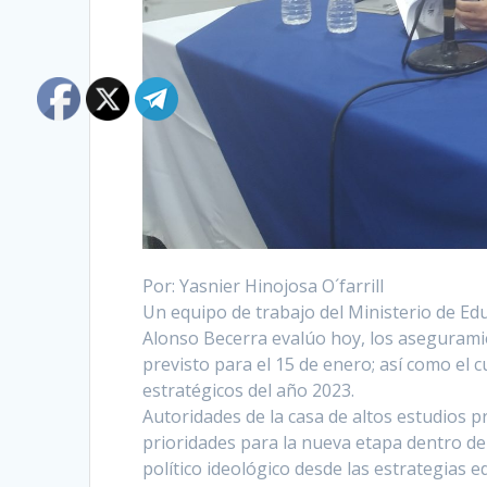
Por: Yasnier Hinojosa O´farrill
Un equipo de trabajo del Ministerio de Ed
Alonso Becerra evalúo hoy, los aseguramien
previsto para el 15 de enero; así como el c
estratégicos del año 2023.
Autoridades de la casa de altos estudios 
prioridades para la nueva etapa dentro de
político ideológico desde las estrategias 