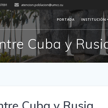
287091
atencion.poblacion@umcc.cu
PORTADA
INSTITUCIÓN
ntre Cuba y Rusi
ntre Cuba y Rusia