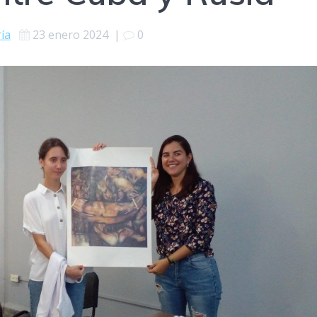
ría
23 enero 2024
|
0