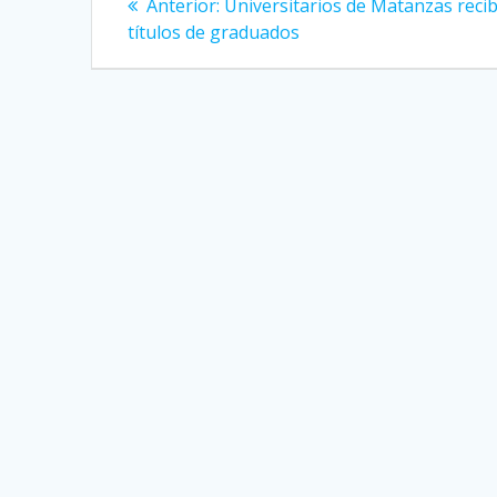
Anterior:
Entrada
Universitarios de Matanzas reci
títulos de graduados
anterior:
de
entradas