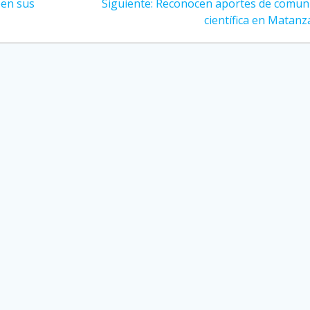
ben sus
Siguiente:
Siguiente
Reconocen aportes de comun
entrada:
científica en Matanz