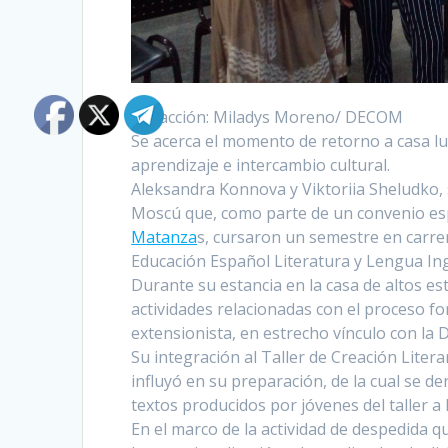
Redacción: Miladys Moreno/ DECOM
Se acerca el momento de retorno a casa l
aprendizaje e intercambio cultural.
Aleksandra Konnova y Viktoriia Sheludko, s
Moscú que, como parte de un convenio espe
Matanza
s, cursaron un semestre en carrer
Educación Español Literatura y Lengua In
Durante su estancia en la casa de altos es
actividades relacionadas con el proceso f
extensionista, en estrecho vínculo con la D
Su integración al Taller de Creación Liter
influyó en su preparación, de la cual se de
textos producidos por jóvenes del taller a 
En el marco de la actividad de despedida q