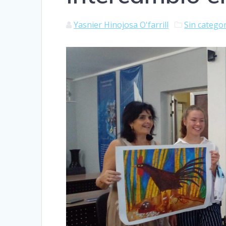
Yasnier Hinojosa O'farrill
Sin catego