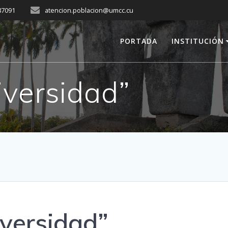
287091
atencion.poblacion@umcc.cu
PORTADA
INSTITUCIÓN
iversidad”
iversidad”