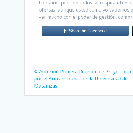
Fontaine, pero en todos se respira el des
ofertas, aunque usted como yo sabemos qu
ver mucho con el poder de gestión, compr
Share on Facebook
Navegación
Anterior:
Entrada
Primera Reunión de Proyectos, d
por el British Council! en la Universidad de
anterior:
de
Matamzas
entradas