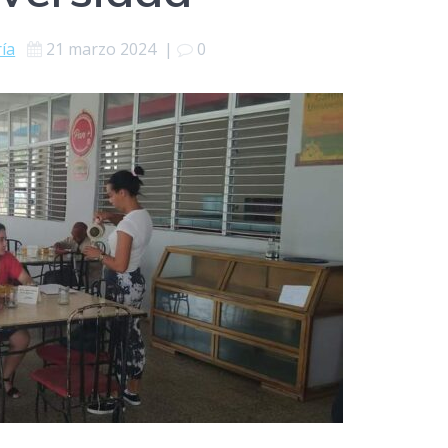
ría
21 marzo 2024
|
0