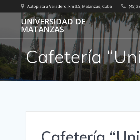
Saltar
Autopista a Varadero, km 3.5, Matanzas, Cuba
(45) 
al
contenido
UNIVERSIDAD DE
MATANZAS
Cafetería “Un
Cafetería “Un