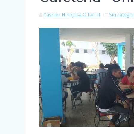
Yasnier Hinojosa O'farrill
Sin catego