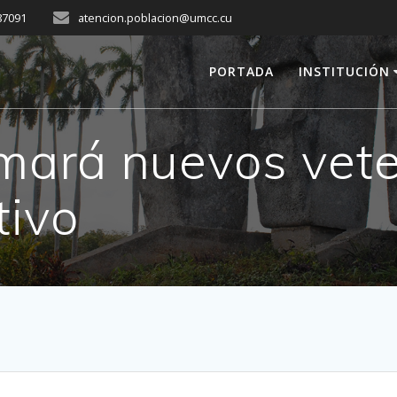
287091
atencion.poblacion@umcc.cu
PORTADA
INSTITUCIÓN
mará nuevos vete
tivo