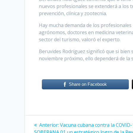
nuevos profesionales se extenderá a los t
prevención, clínica y zootecnia.
Hay mucha demanda de los profesionales en
agrónomos, doctores en medicina veterina
sector del turismo, valoró el experto.
Beruvides Rodríguez significó que si bien 
noviembre próximo, ello dependerá de la 
Share on Facebook
Navegación
Anterior:
Entrada
Vacuna cubana contra la COVID-
SOBERANA 01 un estratégico logro de la Re
anterior: