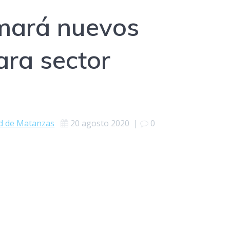
mará nuevos
ara sector
d de Matanzas
20 agosto 2020
|
0