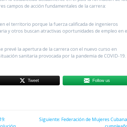
res campos de acción fundamentales de la carrera:
 el territorio porque la fuerza calificada de ingenieros
ria y otros buscan atractivas oportunidades de empleo en e
se prevé la apertura de la carrera con el nuevo curso en
situación sanitaria provocada por la pandemia de COVID-19.
Tweet
Follow us
19:
Siguiente:
Siguiente
Federación de Mujeres Cubana
volución
entrada:
cumpleañ