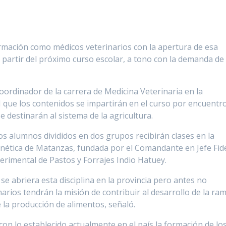
rmación como médicos veterinarios con la apertura de esa
 partir del próximo curso escolar, a tono con la demanda de
ordinador de la carrera de Medicina Veterinaria en la
 que los contenidos se impartirán en el curso por encuentr
e destinarán al sistema de la agricultura.
los alumnos divididos en dos grupos recibirán clases en la
nética de Matanzas, fundada por el Comandante en Jefe Fid
perimental de Pastos y Forrajes Indio Hatuey.
 abriera esta disciplina en la provincia pero antes no
narios tendrán la misión de contribuir al desarrollo de la ra
 la producción de alimentos, señaló.
n lo establecido actualmente en el país la formación de lo