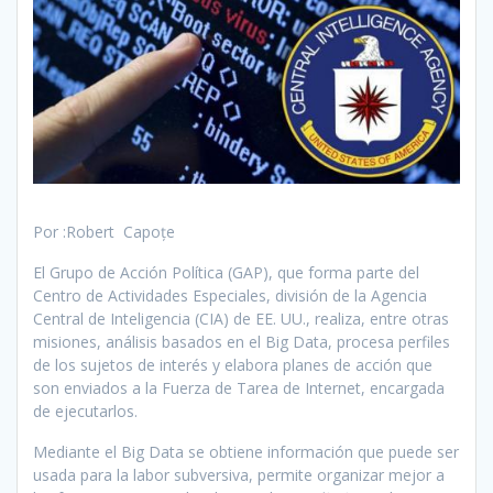
Por :Robert Capoțe
El Grupo de Acción Política (GAP), que forma parte del
Centro de Actividades Especiales, división de la Agencia
Central de Inteligencia (CIA) de EE. UU., realiza, entre otras
misiones, análisis basados en el Big Data, procesa perfiles
de los sujetos de interés y elabora planes de acción que
son enviados a la Fuerza de Tarea de Internet, encargada
de ejecutarlos.
Mediante el Big Data se obtiene información que puede ser
usada para la labor subversiva, permite organizar mejor a