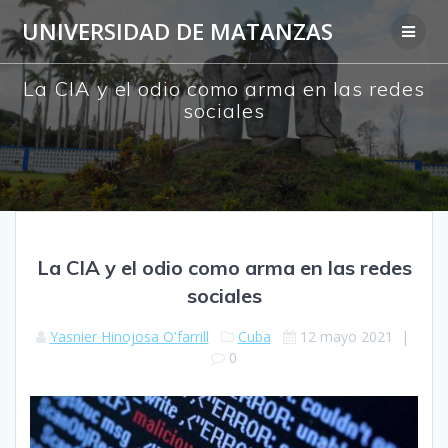
Saltar
UNIVERSIDAD DE MATANZAS
al
contenido
La CIA y el odio como arma en las redes
sociales
La CIA y el odio como arma en las redes
sociales
Yasnier Hinojosa O'farrill
Cuba
12 mayo 2021
|
0