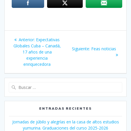
Navegación
Anterior:
Entrada
Expectativas
de
Globales Cuba – Canadá,
anterior:
Siguiente:
Siguiente
Feas noticias
17 años de una
entrada:
entradas
experiencia
enriquecedora
Buscar:
ENTRADAS RECIENTES
Jornadas de júbilo y alegrías en la casa de altos estudios
yumurina. Graduaciones del curso 2025-2026