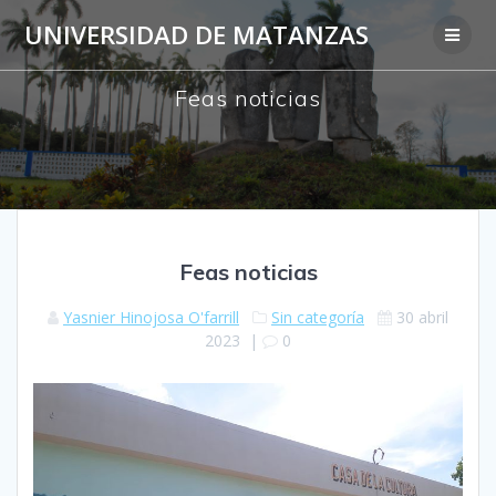
Saltar
UNIVERSIDAD DE MATANZAS
al
contenido
Feas noticias
Feas noticias
Yasnier Hinojosa O'farrill
Sin categoría
30 abril
2023
|
0