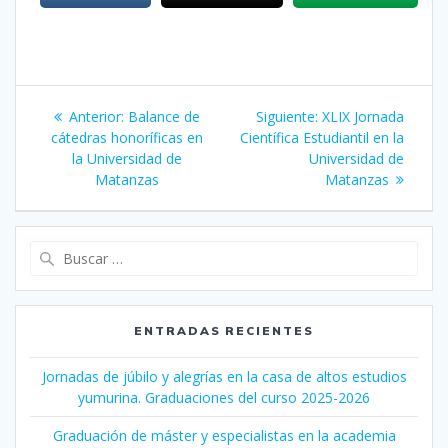
Navegación
Anterior:
Entrada
Balance de
Siguiente:
Siguiente
XLIX Jornada
de
cátedras honoríficas en
anterior:
Científica Estudiantil en la
entrada:
la Universidad de
Universidad de
entradas
Matanzas
Matanzas
Buscar:
ENTRADAS RECIENTES
Jornadas de júbilo y alegrías en la casa de altos estudios
yumurina. Graduaciones del curso 2025-2026
Graduación de máster y especialistas en la academia