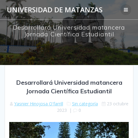
Saltar
UNIVERSIDAD DE MATANZAS
al
contenido
Desarrollará Universidad matancera
Jornada Científica Estudiantil
Desarrollará Universidad matancera
Jornada Científica Estudiantil
Yasnier Hinojosa O'farrill
Sin categoría
23 octubre
2023
|
0